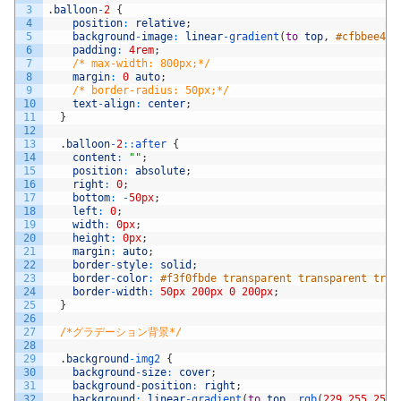
42
<
h2 
class
=
"headline-1"
>
上級講座で搭載する機能
<
/
3
.
balloon
-
2
{
43
4
position
:
relative
;
44
<
/
section
>
5
background
-
image
:
linear
-
gradient
(
to
top
,
#cfbbee40 
45
6
padding
:
4rem
;
46
<
section 
class
=
"ui-section-hero"
>
7
/* max-width: 800px;*/
47
<
div 
class
=
"max-width"
>
8
margin
:
0
auto
;
48
<
p
class
=
"text punctuate"
>
9
/* border-radius: 50px;*/
49
上級編講座で搭載する機能と学習内容について
10
text
-
align
:
center
;
50
11
}
51
<
div 
class
=
"ui-section-feature__layout u
12
52
13
.
balloon
-
2
::
after
{
53
<
!
--
FEATURE
--
>
14
content
:
""
;
54
<
div
>
15
position
:
absolute
;
55
<
h3 
class
=
"headline-5"
>
質問機能
<
/
16
right
:
0
;
56
17
bottom
:
-
50px
;
57
<
p
class
=
"text"
>
投稿に対して質問を
18
left
:
0
;
58
これまでの復習に加えて、リレーシ
19
width
:
0px
;
59
20
height
:
0px
;
60
<
/
div
>
21
margin
:
auto
;
61
22
border
-
style
:
solid
;
62
<
/
div
>
23
border
-
color
:
#f3f0fbde transparent transparent tran
63
24
border
-
width
:
50px
200px
0
200px
;
64
<
div 
class
=
"ui-section-feature__layout u
25
}
65
<
!
--
FEATURE
--
>
26
66
<
div
>
27
/*グラデーション背景*/
67
<
h3 
class
=
"headline-5"
>
様々な一覧
28
68
29
.
background
-
img2
{
69
<
p
class
=
"text"
>
自分の投稿だけ、自
30
background
-
size
:
cover
;
70
ページ作成を通じ、データベースか
31
background
-
position
:
right
;
71
32
background
:
linear
-
gradient
(
to
top
,
rgb
(
229
255
254