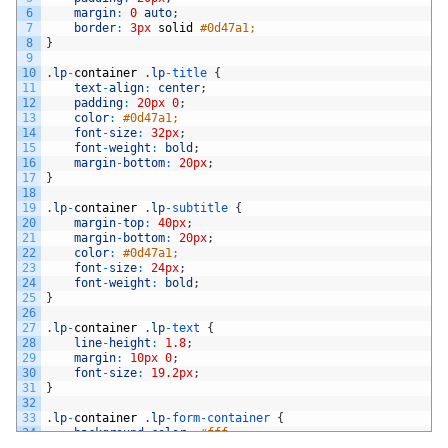
45
<
p
class
=
"lp-text"
>
これまで基礎知識を学んできました。上級編で
6
margin
:
0
auto
;
46
7
border
:
3px
solid
#0d47a1;
47
8
}
48
<
p
class
=
"lp-text"
>
今すぐビジネスに使えるメールマーケティング
9
49
10
.
lp
-
container
.
lp
-
title
{
50
11
text
-
align
:
center
;
51
12
padding
:
20px
0
;
52
<
h2 
class
=
"lp-subtitle"
>
どうすれば始められますか？
<
/
h2
>
13
color
:
#0d47a1;
53
14
font
-
size
:
32px
;
54
15
font
-
weight
:
bold
;
55
<
p
class
=
"lp-text"
>
下記ボタンをクリックして、お申し込み手続き
16
margin
-
bottom
:
20px
;
56
17
}
57
18
58
19
.
lp
-
container
.
lp
-
subtitle
{
59
<
p
class
=
"lp-text"
>
<
br
>
<
/
p
>
20
margin
-
top
:
40px
;
60
21
margin
-
bottom
:
20px
;
61
22
color
:
#0d47a1;
62
<
p
class
=
"lp-text button-blue"
>
[
[
講座を購入する
]
]
<
/
p
>
23
font
-
size
:
24px
;
63
24
font
-
weight
:
bold
;
64
25
}
65
<
p
class
=
"lp-text"
>
<
br
>
<
/
p
>
26
66
27
.
lp
-
container
.
lp
-
text
{
67
28
line
-
height
:
1.8
;
68
<
p
class
=
"lp-text"
>
ボタンをクリックすると、
Stripe
のお支払い
29
margin
:
10px
0
;
69
30
font
-
size
:
19.2px
;
70
31
}
71
<
p
class
=
"lp-text"
>
お支払い手続き後、すぐに上級編講座がスター
32
72
33
.
lp
-
container
.
lp
-
form
-
container
{
73
34
background
-
color
:
#fff;
74
<
h2 
class
=
"lp-subtitle"
>
ここから先も一緒に学びましょう
<
/
h2
>