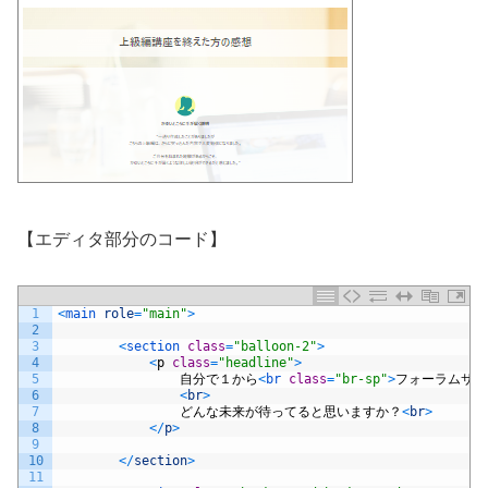
【エディタ部分のコード】
1
<
main 
role
=
"main"
>
2
3
<
section 
class
=
"balloon-2"
>
4
<
p
class
=
"headline"
>
5
自分で１から
<
br 
class
=
"br-sp"
>
フォーラムサイ
6
<
br
>
7
どんな未来が待ってると思いますか？
<
br
>
8
<
/
p
>
9
10
<
/
section
>
11