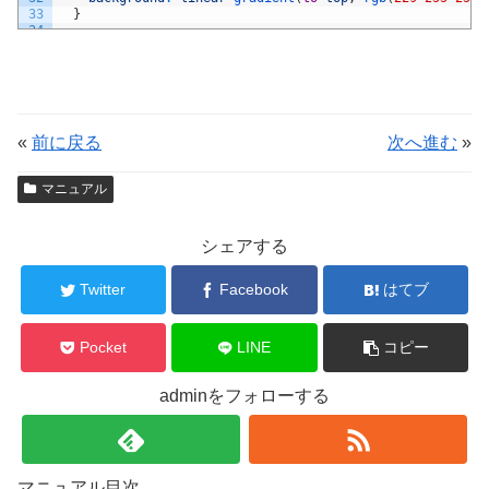
72
<
/
div
>
33
}
73
34
74
<
/
div
>
35
@
media
(
max
-
width
:
450px
)
{
75
36
76
<
div 
class
=
"ui-section-feature__layout u
37
.
background
-
img2
{
77
<
!
--
FEATURE
--
>
38
background
-
position
:
right
35
%
bottom
45
%
;
78
<
div
>
39
}
79
<
h3 
class
=
"headline-5"
>
動作の制限
40
}
«
前に戻る
次へ進む
»
80
41
81
<
p
class
=
"text"
>
ユーザーによって、
42
/*動かない背景*/
82
表示や動作を制御する機能を使いこ
43
マニュアル
83
44
.
background
-
not
-
move
-
2
{
84
<
/
div
>
45
background
-
image
:
url
(
https
:
//site-oshiete.net/defau
85
46
background
-
attachment
:
fixed
;
86
<
/
div
>
47
background
-
size
:
cover
;
シェアする
87
48
}
88
<
p
class
=
"text"
>
以上が上級編講座の機能です。
49
Twitter
Facebook
はてブ
89
50
@
media
(
max
-
width
:
450px
)
{
90
<
/
div
>
51
91
52
.
background
-
not
-
move
-
2
{
92
<
/
section
>
53
background
-
attachment
:
local
;
Pocket
LINE
コピー
93
54
}
94
<
section 
class
=
"ui-section-hero diagonal backgro
55
}
95
<
h2 
class
=
"headline-7"
>
上級編講座を終えた方の感
56
adminをフォローする
96
57
/*普通区切り*/
97
<
div 
class
=
"ui-section-testimonial__layout u
58
98
<
div 
class
=
"ui-layout-column-4"
>
59
.
usually
-
3
{
99
<
img 
src
=
"https://site-oshiete.net/d
60
background
-
color
:
#f2f2fb;
100
<
p
class
=
"ui-section-testimonial--qu
61
padding
:
25px
;
101
<
b
>
かゆいところに手が届く説明
<
/
b
>
<
br
マニュアル目次