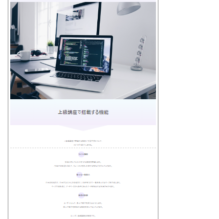
65
background
-
color
:
#3498db;
66
color
:
white
;
67
padding
:
12px
16px
;
68
border
-
radius
:
4px
;
69
border
:
none
;
70
cursor
:
pointer
;
71
font
-
size
:
18px
;
72
font
-
weight
:
bold
;
73
transition
:
background
-
color
0.3s
;
74
display
:
block
;
75
}
76
77
.
button
-
blue
:
hover
{
78
background
-
color
:
#2980b9;
79
}
80
81
.
button
-
blue
:
active
{
82
background
-
color
:
#2471a3;
83
}
84
85
.
img
-
fluid
{
86
margin
-
top
:
0
;
87
margin
-
bottom
:
0
;
88
margin
-
left
:
auto
;
89
margin
-
right
:
auto
;
90
}