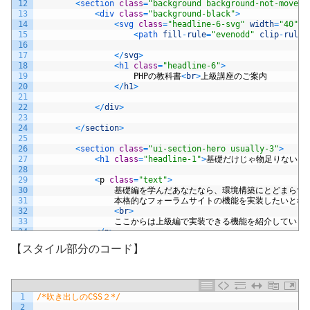
12
<
section 
class
=
"background background-not-move-2
13
<
div 
class
=
"background-black"
>
14
<
svg 
class
=
"headline-6-svg"
width
=
"40"
h
15
<
path 
fill
-
rule
=
"evenodd"
clip
-
rule
=
16
17
<
/
svg
>
18
<
h1 
class
=
"headline-6"
>
19
PHP
の教科書
<
br
>
上級講座のご案内
20
<
/
h1
>
21
22
<
/
div
>
23
24
<
/
section
>
25
26
<
section 
class
=
"ui-section-hero usually-3"
>
27
<
h1 
class
=
"headline-1"
>
基礎だけじゃ物足りない！
28
29
<
p
class
=
"text"
>
30
基礎編を学んだあなたなら、環境構築にとどまらず
<
31
本格的なフォーラムサイトの機能を実装したいと考
32
<
br
>
33
ここからは上級編で実装できる機能を紹介していき
34
<
/
p
>
35
【スタイル部分のコード】
36
<
/
section
>
37
38
<
section 
class
=
"main-img-bk"
>
39
<
img 
style
=
"width:100%; max-width: 1200px; v
40
<
/
section
>
1
/*吹き出しのCSS２*/
41
<
section 
style
=
"padding-bottom:2rem ;"
class
=
"ui
2