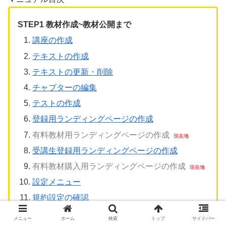
62
}
102
<
br
>
63
103
“一通り作成したことがありましたが
<
br
>
64
104
こちらの上級編は、さらに突っ込んだ内
65
/*白背景*/
STEP1 教材作成~教材公開まで
105
<
br
>
66
106
ご自分も悩まれた経験があるからこそ、
<
67
.
background
-
white
-
1
{
講座の作成
107
<
/
p
>
68
background
-
color
:
#ffffffd6;
108
69
padding
:
100px
;
テキストの作成
109
<
p
class
=
"ui-section-testimonial--au
70
}
110
71
テキストの更新・削除
111
<
/
div
>
72
@
media 
screen 
and
(
max
-
width
:
960px
)
{
112
73
.
background
-
white
-
1
{
チャプターの編集
113
<
div 
class
=
"ui-layout-column-4"
>
74
padding
:
20px
;
114
<
img 
src
=
"https://site-oshiete.net/d
75
}
テストの作成
115
<
p
class
=
"ui-section-testimonial--qu
76
}
116
<
b
>
１番分かりやすい講座
<
/
b
>
<
br
>
77
登録用ランディングページの作成
117
<
br
>
78
@
media 
screen 
and
(
max
-
width
:
450px
)
{
118
“
PHP
の講座としては、私の知る限り、
<
b
79
.
background
-
white
-
1
{
有料教材用ランディングページの作成
119
難しい内容なのにも関わらず、
<
br
>
80
padding
:
20px
;
120
嚙み砕いて説明されているため、
<
br 
cl
81
}
121
<
br
>
受講生登録用ランディングページの作成
82
}
122
是非とも広まってほしい！”
83
123
<
/
p
>
有料教材購入用ランディングページの作成
84
/*区切り線*/
124
85
125
<
p
class
=
"ui-section-testimonial--au
設定メニュー
86
.
punctuate
{
126
87
background
-
color
:
#fff;
127
<
/
div
>
88
border
-
bottom
:
5px
dashed
#8c8b8b68;
規約設定の確認
128
89
padding
-
bottom
:
2rem
;
129
<
/
div
>
90
}
130
メニュー
ホーム
検索
トップ
サイドバー
91
131
<
/
section
>