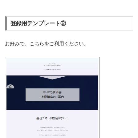
35
padding
:
20px
;
75
36
border
-
radius
:
5px
;
76
37
margin
:
20px
0
;
77
<
p
class
=
"lp-text"
>
実践的なスキルを磨き、メールマーケティング
38
box
-
shadow
:
0px
0px
10px
0px
rgba
(
0
,
0
,
0
,
0.15
)
;
78
39
}
79
登録用テンプレート②
40
80
<
/
div
>
41
.
lp
-
container
.
lp
-
button
{
42
background
-
color
:
#0d47a1;
43
color
:
#fff;
44
padding
:
10px
20px
;
お好みで、こちらをご利用ください。
45
border
-
radius
:
5px
;
46
text
-
decoration
:
none
;
47
text
-
align
:
center
;
48
display
:
inline
-
block
;
49
margin
-
top
:
10px
;
50
}
51
52
.
lp
-
container 
ul
,
.
lp
-
container
ol
{
53
border
:
3px
solid
#0d47a1;
54
padding
:
20px
;
55
list
-
style
:
none
!
important
;
56
background
-
color
:
#e0f7fa;
57
}
58
59
.
lp
-
container 
li
:
before
{
60
content
:
'▶ '
;
61
color
:
#0d47a1;
62
}
63
64
.
button
-
blue
{