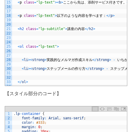
15
<
p
class
=
"lp-text"
>
<
b
>
ここから先は、添削サービス付きです。
<
/
16
17
18
<
p
class
=
"lp-text"
>
以下のような内容を学べます：
<
/
p
>
19
20
21
<
h2 
class
=
"lp-subtitle"
>
講座の内容
<
/
h2
>
22
23
24
25
<
ol 
class
=
"lp-text"
>
26
27
28
<
li
>
<
strong
>
実践的なメルマガ作成スキル
<
/
strong
>
-
いちから
29
30
<
li
>
<
strong
>
ステップメールの作り方
<
/
strong
>
-
ステップメー
31
32
33
<
/
ol
>
34
35
【スタイル部分のコード】
36
<
p
class
=
"lp-text"
>
<
b
>
添削には合格点が設定されています。
<
/
b
>
37
38
39
<
p
class
=
"lp-text"
>
<
b
>
<
span 
style
=
"background-color: rg
40
1
.
lp
-
container
{
41
2
font
-
family
:
Arial
,
sans
-
serif
;
42
<
p
class
=
"lp-text"
>
<
img 
src
=
"https://site-oshiete.net/
3
color
:
#333;
43
4
margin
:
0
;
44
5
padding
:
20px
;