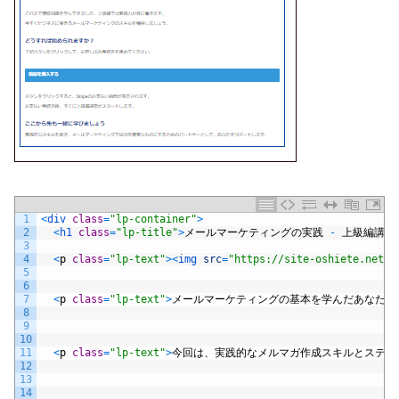
1
<
div 
class
=
"lp-container"
>
2
<
h1 
class
=
"lp-title"
>
メールマーケティングの実践
-
上級編講座
3
4
<
p
class
=
"lp-text"
>
<
img 
src
=
"https://site-oshiete.net
5
6
7
<
p
class
=
"lp-text"
>
メールマーケティングの基本を学んだあなたに
8
9
10
11
<
p
class
=
"lp-text"
>
今回は、実践的なメルマガ作成スキルとステッ
12
13
14